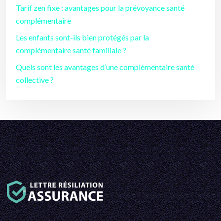
Tarif zen fixe : avantages pour la prévoyance santé
complémentaire
Les enfants sont-ils bien protégés par la
complémentaire santé familiale ?
Quels sont les avantages d’une complémentaire santé
collective ?