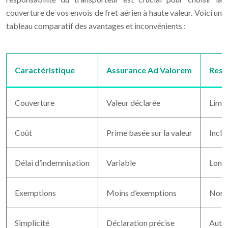
couverture de vos envois de fret aérien à haute valeur. Voici un
tableau comparatif des avantages et inconvénients :
Caractéristique
Assurance Ad Valorem
Resp
Couverture
Valeur déclarée
Limit
Coût
Prime basée sur la valeur
Inclu
Délai d’indemnisation
Variable
Long
Exemptions
Moins d’exemptions
Nomb
Simplicité
Déclaration précise
Autom